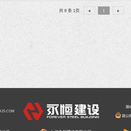
共 8 条 1页
1
赣I
YHJS.COM
赣公网