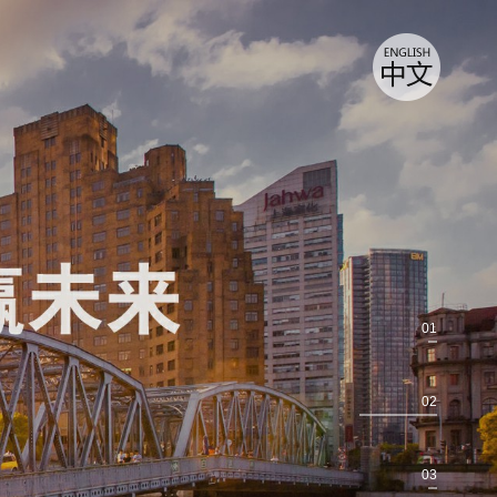
01
02
03