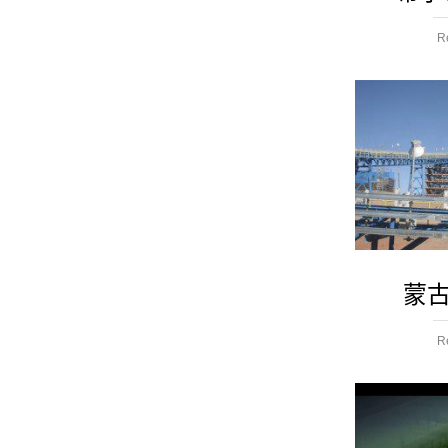
R
蒙古
R