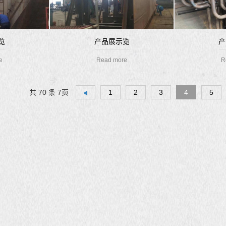
览
产品展示览
产
e
Read more
R
共 70 条 7页
1
2
3
4
5